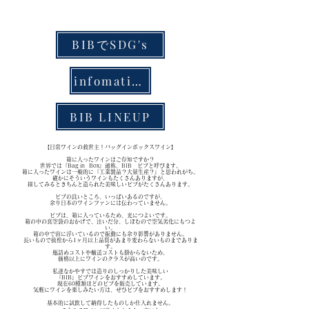
BIBでSDG's
infomation
BIB LINEUP
【日常ワインの救世主！バッグインボックスワイン】
箱に入ったワインはご存知ですか？
世界では「Bag in Box」通称、BIB ビブと呼びます。
箱に入ったワインは一般的に「工業製品？大量生産？」と思われがち。
確かにそういうワインもたくさんありますが、
探してみるときちんと造られた美味しいビブがたくさんあります。
ビブの良いところ、いっぱいあるのですが、
余り日本のワインファンには伝わっていません。
ビブは、箱に入っているため、光につよいです。
箱の中の真空袋のおかげで、注いだ分、しぼむので空気劣化にもつよ
い。
箱の中で宙に浮いているので振動にも余り影響がありません。
長いもので抜栓から1ヶ月以上品質があまり変わらないものまでありま
す。
瓶詰めコストや輸送コストも掛からないため、
価格以上にワインのクラスが高いのです。
私達なかやすでは造りのしっかりした美味しい
「BIB」ビブワインをおすすめしています。
現在60種類ほどのビブを販売しています。
​気軽にワインを楽しみたい方は、ぜひビブをおすすめします！
基本的に試飲して納得したものしか仕入れません。