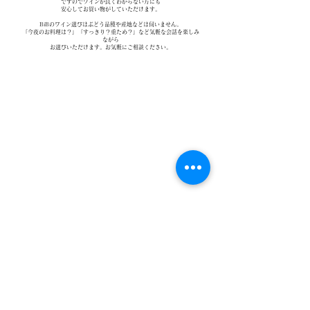
ですのでワインが良くわからない方にも
安心してお買い物がしていただけます。​
BiBのワイン選びはぶどう品種や産地などは伺いません。
「今夜のお料理は？」「すっきり？重ため？」など気軽な会話を楽しみ
ながら
お選びいただけます。お気軽にご相談ください。